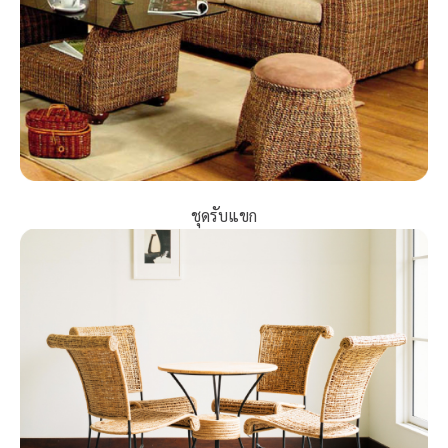
ชุดรับแขก